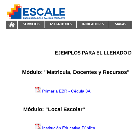
Saltar al contenido
SERVICIOS
MAGNITUDES
INDICADORES
MAPAS
ayuda2011
ESCALE - Unidad de Estadística Educativa
NAVEGACIÓN
EJEMPLOS PARA EL LLENADO D
Módulo: "Matrícula, Docentes y Recursos"
Primaria EBR - Cédula 3A
Módulo: "Local Escolar"
Institución Educativa Pública