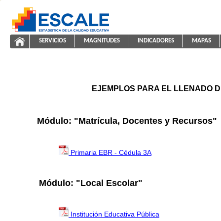
Saltar al contenido
SERVICIOS
MAGNITUDES
INDICADORES
MAPAS
ayuda2011
ESCALE - Unidad de Estadística Educativa
NAVEGACIÓN
EJEMPLOS PARA EL LLENADO D
Módulo: "Matrícula, Docentes y Recursos"
Primaria EBR - Cédula 3A
Módulo: "Local Escolar"
Institución Educativa Pública