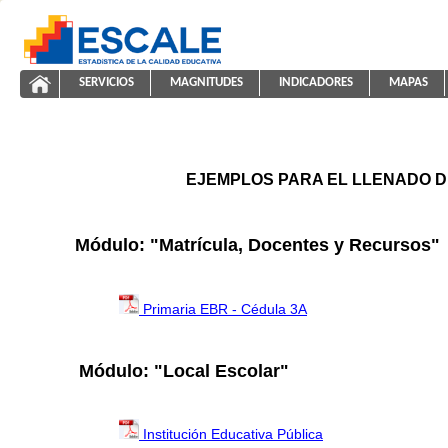
Saltar al contenido
SERVICIOS
MAGNITUDES
INDICADORES
MAPAS
ayuda2011
ESCALE - Unidad de Estadística Educativa
NAVEGACIÓN
EJEMPLOS PARA EL LLENADO D
Módulo: "Matrícula, Docentes y Recursos"
Primaria EBR - Cédula 3A
Módulo: "Local Escolar"
Institución Educativa Pública