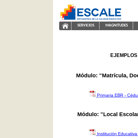
Saltar al contenido
SERVICIOS
MAGNITUDES
ayuda2011
ESCALE - Unidad de Estadíst
NAVEGACIÓN
EJEMPLOS 
Módulo: "Matrícula, Do
Primaria EBR - Cédu
Módulo: "Local Escola
Institución Educativa