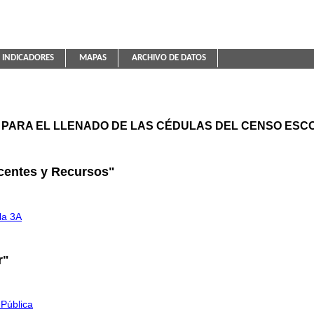
INDICADORES
MAPAS
ARCHIVO DE DATOS
ica Educativa
PARA EL LLENADO DE LAS CÉDULAS DEL CENSO ESCO
centes y Recursos"
la 3A
r"
 Pública