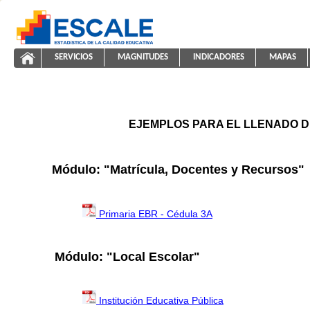
Saltar al contenido
SERVICIOS
MAGNITUDES
INDICADORES
MAPAS
ayuda2011
ESCALE - Unidad de Estadística Educativa
NAVEGACIÓN
EJEMPLOS PARA EL LLENADO D
Módulo: "Matrícula, Docentes y Recursos"
Primaria EBR - Cédula 3A
Módulo: "Local Escolar"
Institución Educativa Pública