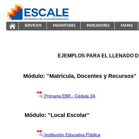
Saltar al contenido
SERVICIOS
MAGNITUDES
INDICADORES
MAPAS
ayuda2011
ESCALE - Unidad de Estadística Educativa
NAVEGACIÓN
EJEMPLOS PARA EL LLENADO D
Módulo: "Matrícula, Docentes y Recursos"
Primaria EBR - Cédula 3A
Módulo: "Local Escolar"
Institución Educativa Pública