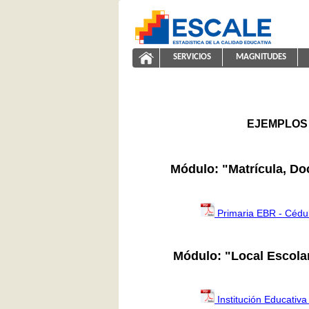
Saltar al contenido
SERVICIOS
MAGNITUDES
ayuda2011
ESCALE - Unidad de Estadíst
NAVEGACIÓN
EJEMPLOS 
Módulo: "Matrícula, Do
Primaria EBR - Cédu
Módulo: "Local Escola
Institución Educativa