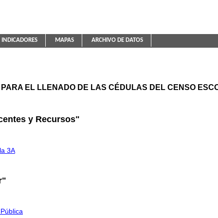
INDICADORES
MAPAS
ARCHIVO DE DATOS
ica Educativa
PARA EL LLENADO DE LAS CÉDULAS DEL CENSO ESCO
centes y Recursos"
la 3A
r"
 Pública