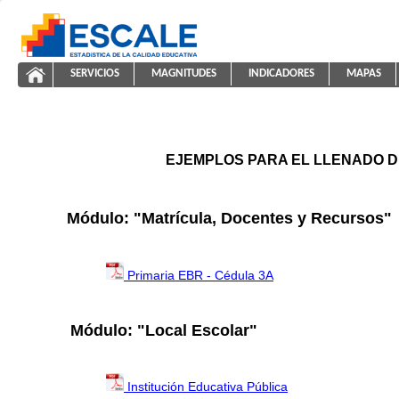
Saltar al contenido
SERVICIOS
MAGNITUDES
INDICADORES
MAPAS
ayuda2011
ESCALE - Unidad de Estadística Educativa
NAVEGACIÓN
EJEMPLOS PARA EL LLENADO D
Módulo: "Matrícula, Docentes y Recursos"
Primaria EBR - Cédula 3A
Módulo: "Local Escolar"
Institución Educativa Pública