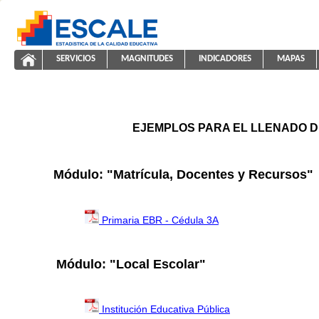
Saltar al contenido
SERVICIOS
MAGNITUDES
INDICADORES
MAPAS
ayuda2011
ESCALE - Unidad de Estadística Educativa
NAVEGACIÓN
EJEMPLOS PARA EL LLENADO D
Módulo: "Matrícula, Docentes y Recursos"
Primaria EBR - Cédula 3A
Módulo: "Local Escolar"
Institución Educativa Pública