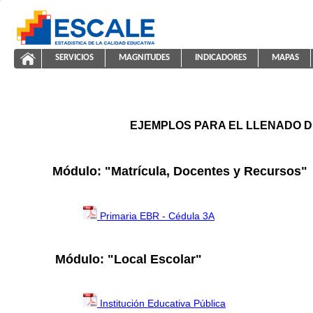
Saltar al contenido
SERVICIOS
MAGNITUDES
INDICADORES
MAPAS
ayuda2011
ESCALE - Unidad de Estadística Educativa
NAVEGACIÓN
EJEMPLOS PARA EL LLENADO D
Módulo: "Matrícula, Docentes y Recursos"
Primaria EBR - Cédula 3A
Módulo: "Local Escolar"
Institución Educativa Pública