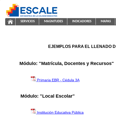
Saltar al contenido
SERVICIOS
MAGNITUDES
INDICADORES
MAPAS
ayuda2011
ESCALE - Unidad de Estadística Educativa
NAVEGACIÓN
EJEMPLOS PARA EL LLENADO D
Módulo: "Matrícula, Docentes y Recursos"
Primaria EBR - Cédula 3A
Módulo: "Local Escolar"
Institución Educativa Pública