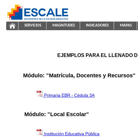
Saltar al contenido
SERVICIOS
MAGNITUDES
INDICADORES
MAPAS
ayuda2011
ESCALE - Unidad de Estadística Educativa
NAVEGACIÓN
EJEMPLOS PARA EL LLENADO D
Módulo: "Matrícula, Docentes y Recursos"
Primaria EBR - Cédula 3A
Módulo: "Local Escolar"
Institución Educativa Pública