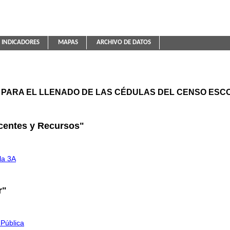
INDICADORES
MAPAS
ARCHIVO DE DATOS
ica Educativa
PARA EL LLENADO DE LAS CÉDULAS DEL CENSO ESCO
centes y Recursos"
la 3A
r"
 Pública