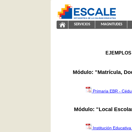
Saltar al contenido
SERVICIOS
MAGNITUDES
ayuda2011
ESCALE - Unidad de Estadíst
NAVEGACIÓN
EJEMPLOS 
Módulo: "Matrícula, Do
Primaria EBR - Cédu
Módulo: "Local Escola
Institución Educativa