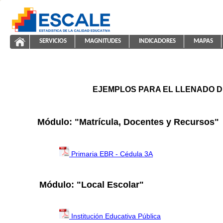
Saltar al contenido
SERVICIOS
MAGNITUDES
INDICADORES
MAPAS
ayuda2011
ESCALE - Unidad de Estadística Educativa
NAVEGACIÓN
EJEMPLOS PARA EL LLENADO D
Módulo: "Matrícula, Docentes y Recursos"
Primaria EBR - Cédula 3A
Módulo: "Local Escolar"
Institución Educativa Pública