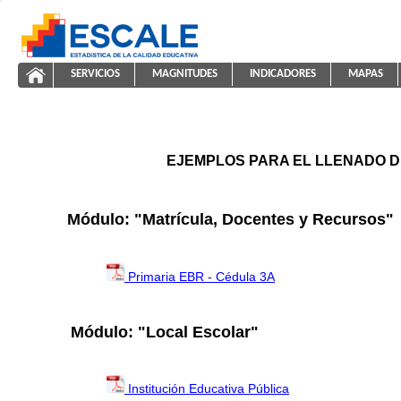
Saltar al contenido
SERVICIOS
MAGNITUDES
INDICADORES
MAPAS
ayuda2011
ESCALE - Unidad de Estadística Educativa
NAVEGACIÓN
EJEMPLOS PARA EL LLENADO D
Módulo: "Matrícula, Docentes y Recursos"
Primaria EBR - Cédula 3A
Módulo: "Local Escolar"
Institución Educativa Pública