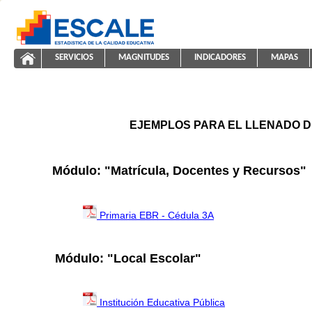
Saltar al contenido
SERVICIOS
MAGNITUDES
INDICADORES
MAPAS
ayuda2011
ESCALE - Unidad de Estadística Educativa
NAVEGACIÓN
EJEMPLOS PARA EL LLENADO D
Módulo: "Matrícula, Docentes y Recursos"
Primaria EBR - Cédula 3A
Módulo: "Local Escolar"
Institución Educativa Pública