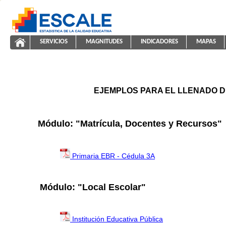
Saltar al contenido
SERVICIOS
MAGNITUDES
INDICADORES
MAPAS
ayuda2011
ESCALE - Unidad de Estadística Educativa
NAVEGACIÓN
EJEMPLOS PARA EL LLENADO D
Módulo: "Matrícula, Docentes y Recursos"
Primaria EBR - Cédula 3A
Módulo: "Local Escolar"
Institución Educativa Pública