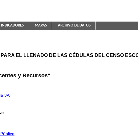
INDICADORES
MAPAS
ARCHIVO DE DATOS
ica Educativa
PARA EL LLENADO DE LAS CÉDULAS DEL CENSO ESCO
centes y Recursos"
la 3A
r"
 Pública