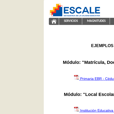
Saltar al contenido
SERVICIOS
MAGNITUDES
ayuda2011
ESCALE - Unidad de Estadíst
NAVEGACIÓN
EJEMPLOS 
Módulo: "Matrícula, Do
Primaria EBR - Cédu
Módulo: "Local Escola
Institución Educativa