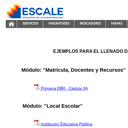
Saltar al contenido
SERVICIOS
MAGNITUDES
INDICADORES
MAPAS
ayuda2011
ESCALE - Unidad de Estadística Educativa
NAVEGACIÓN
EJEMPLOS PARA EL LLENADO D
Módulo: "Matrícula, Docentes y Recursos"
Primaria EBR - Cédula 3A
Módulo: "Local Escolar"
Institución Educativa Pública