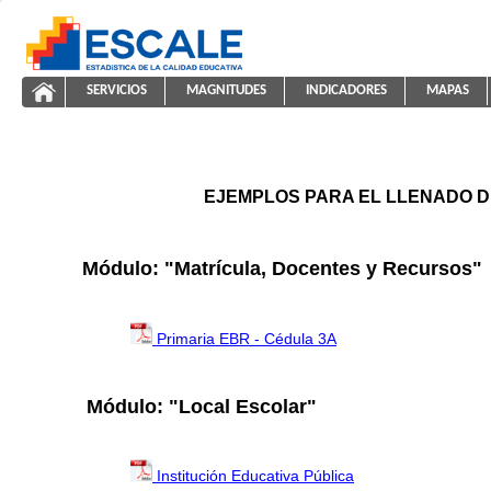
Saltar al contenido
SERVICIOS
MAGNITUDES
INDICADORES
MAPAS
ayuda2011
ESCALE - Unidad de Estadística Educativa
NAVEGACIÓN
EJEMPLOS PARA EL LLENADO D
Módulo: "Matrícula, Docentes y Recursos"
Primaria EBR - Cédula 3A
Módulo: "Local Escolar"
Institución Educativa Pública