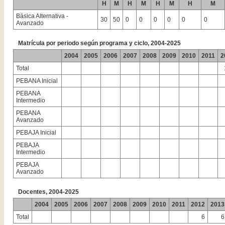
H
M
H
M
H
M
H
M
Básica Alternativa -
30
50
0
0
0
0
0
0
Avanzado
Matrícula por periodo según programa y ciclo, 2004-2025
2004
2005
2006
2007
2008
2009
2010
2011
2
Total
PEBANA Inicial
PEBANA
Intermedio
PEBANA
Avanzado
PEBAJA Inicial
PEBAJA
Intermedio
PEBAJA
Avanzado
Docentes, 2004-2025
2004
2005
2006
2007
2008
2009
2010
2011
2012
2013
Total
6
6