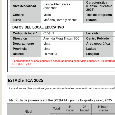
Característica
Básica Alternativa -
Nivel/Modalidad
(Censo Educativo
Avanzado
2025)
Género
Mixto
Tipo de programa
Turno
Mañana, Tarde y Noche
Estado
DATOS DEL LOCAL EDUCATIVO
Código de local *
615169
Localidad
Dirección
Avenida Flora Tristan 650
Centro Poblado
Departamento
Lima
Área geográfica
Provincia
Lima
Latitud
Distrito
La Molina
Longitud
* corresponde al local educativo donde se brinda el servicio educativo. Es informa
DRE/GRE y UGEL
ESTADÍSTICA 2025
Las celdas en blanco indican que el servicio educativo no reportó datos o no funcionó el
Matrícula de jóvenes y adultos(PEBAJA), por ciclo, grado y sexo, 2025
1º
2º
1º Inter-
Total
Inicial
Inicial
medio
Nivel