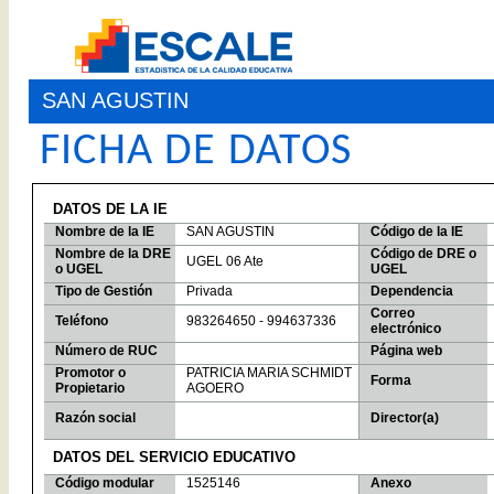
SAN AGUSTIN
FICHA DE DATOS
DATOS DE LA IE
Nombre de la IE
SAN AGUSTIN
Código de la IE
Nombre de la DRE
Código de DRE o
UGEL 06 Ate
o UGEL
UGEL
Tipo de Gestión
Privada
Dependencia
Correo
Teléfono
983264650 - 994637336
electrónico
Número de RUC
Página web
Promotor o
PATRICIA MARIA SCHMIDT
Forma
Propietario
AGOERO
Razón social
Director(a)
DATOS DEL SERVICIO EDUCATIVO
Código modular
1525146
Anexo